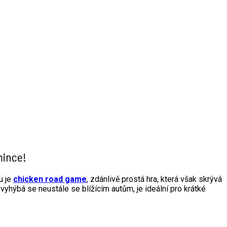
mince!
u je
chicken road game
, zdánlivě prostá hra, která však skrývá
 vyhýbá se neustále se blížícím autům, je ideální pro krátké