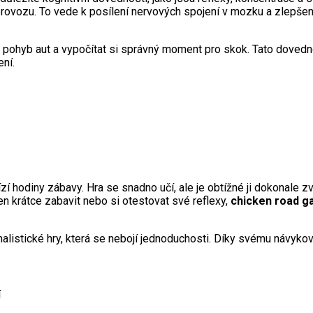
rovozu. To vede k posílení nervových spojení v mozku a zlepšení 
t pohyb aut a vypočítat si správný moment pro skok. Tato dovedn
ní.
ízí hodiny zábavy. Hra se snadno učí, ale je obtížné ji dokonale
en krátce zabavit nebo si otestovat své reflexy,
chicken road 
imalistické hry, která se nebojí jednoduchosti. Díky svému náv
í