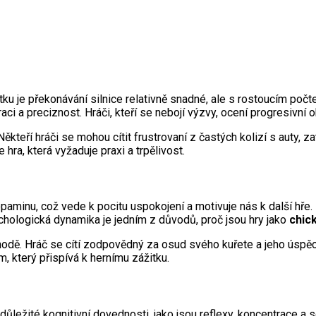
ku je překonávání silnice relativně snadné, ale s rostoucím počt
ci a preciznost. Hráči, kteří se nebojí výzvy, ocení progresivní o
Někteří hráči se mohou cítit frustrovaní z častých kolizí s auty, z
e hra, která vyžaduje praxi a trpělivost.
paminu, což vede k pocitu uspokojení a motivuje nás k další hř
ychologická dynamika je jedním z důvodů, proč jsou hry jako
chic
náhodě. Hráč se cítí zodpovědný za osud svého kuřete a jeho úsp
, který přispívá k hernímu zážitku.
důležité kognitivní dovednosti, jako jsou reflexy, koncentrace 