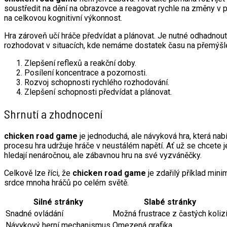
soustředit na dění na obrazovce a reagovat rychle na změny v p
na celkovou kognitivní výkonnost.
Hra zároveň učí hráče předvídat a plánovat. Je nutné odhadnou
rozhodovat v situacích, kde nemáme dostatek času na přemýšle
Zlepšení reflexů a reakční doby.
Posílení koncentrace a pozornosti.
Rozvoj schopnosti rychlého rozhodování.
Zlepšení schopnosti předvídat a plánovat.
Shrnutí a zhodnocení
chicken road game
je jednoduchá, ale návyková hra, která nab
procesu hra udržuje hráče v neustálém napětí. Ať už se chcete j
hledají nenáročnou, ale zábavnou hru na své vyzváněčky.
Celkově lze říci, že
chicken road game
je zdařilý příklad min
srdce mnoha hráčů po celém světě.
Silné stránky
Slabé stránky
Snadné ovládání
Možná frustrace z častých koliz
Návykový herní mechanismus
Omezená grafika