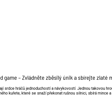
d game – Zvládněte zběsilý únik a sbírejte zlaté 
ávají srdce hráčů jednoduchostí a návykovostí. Jednou takovou hro
ného kuřete, které se snaží překonat rušnou silnici, sbírá mince a