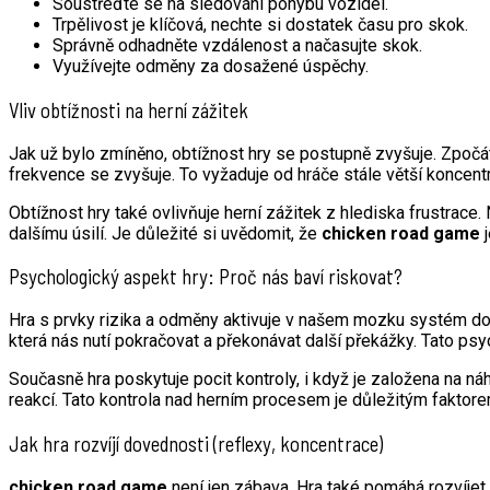
Soustřeďte se na sledování pohybu vozidel.
Trpělivost je klíčová, nechte si dostatek času pro skok.
Správně odhadněte vzdálenost a načasujte skok.
Využívejte odměny za dosažené úspěchy.
Vliv obtížnosti na herní zážitek
Jak už bylo zmíněno, obtížnost hry se postupně zvyšuje. Zpočát
frekvence se zvyšuje. To vyžaduje od hráče stále větší koncentra
Obtížnost hry také ovlivňuje herní zážitek z hlediska frustrace. 
dalšímu úsilí. Je důležité si uvědomit, že
chicken road game
j
Psychologický aspekt hry: Proč nás baví riskovat?
Hra s prvky rizika a odměny aktivuje v našem mozku systém do
která nás nutí pokračovat a překonávat další překážky. Tato ps
Současně hra poskytuje pocit kontroly, i když je založena na 
reakcí. Tato kontrola nad herním procesem je důležitým faktorem
Jak hra rozvíjí dovednosti (reflexy, koncentrace)
chicken road game
není jen zábava. Hra také pomáhá rozvíjet 