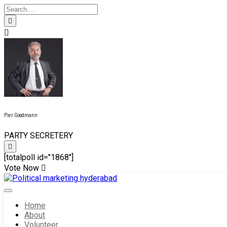
Pier Goodmann
PARTY SECRETERY
[totalpoll id="1868"]
Vote Now
Skip
to
content
Home
About
Volunteer