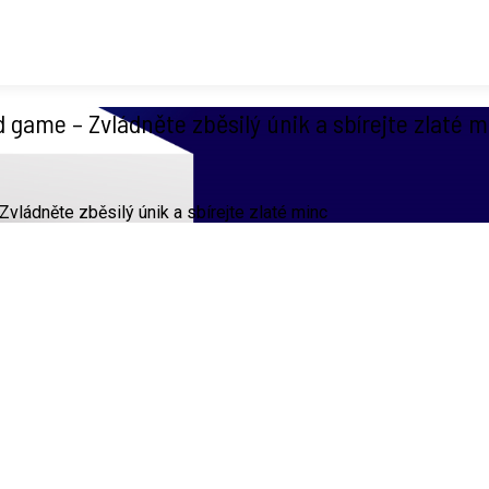
 game – Zvládněte zběsilý únik a sbírejte zlaté m
Zvládněte zběsilý únik a sbírejte zlaté minc