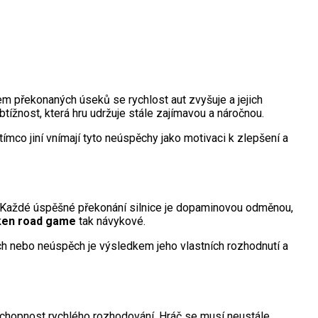
em překonaných úseků se rychlost aut zvyšuje a jejich
btížnost, která hru udržuje stále zajímavou a náročnou.
atímco jiní vnímají tyto neúspěchy jako motivaci k zlepšení a
e. Každé úspěšné překonání silnice je dopaminovou odměnou,
ken road game
tak návykové.
ěch nebo neúspěch je výsledkem jeho vlastních rozhodnutí a
a schopnost rychlého rozhodování. Hráč se musí neustále