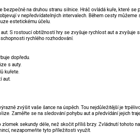
ře bezpečně na druhou stranu silnice. Hráč ovládá kuře, které se
e objevují v nepředvídatelných intervalech. Během cesty můžeme
pouze estetickému účelu.
ut. S rostoucí obtížností hry se zvyšuje rychlost aut a zvyšuje s
 schopnosti rychlého rozhodování.
ybuje dopředu.
ize s auty.
ů kuřete.
 aut.
výrazně zvýšit vaše šance na úspěch. Tou nejdůležitější je trpěli
ze. Zaměřte se na sledování pohybu aut a předvídání jejich traje
o zlomek sekundy déle, než skočit příliš brzy. Zvládnutí tohoto 
cí, nezapomeňte tyto příležitosti využít.