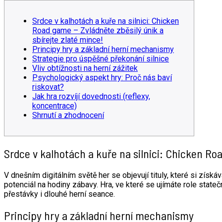
Srdce v kalhotách a kuře na silnici: Chicken
Road game – Zvládněte zběsilý únik a
sbírejte zlaté mince!
Principy hry a základní herní mechanismy
Strategie pro úspěšné překonání silnice
Vliv obtížnosti na herní zážitek
Psychologický aspekt hry: Proč nás baví
riskovat?
Jak hra rozvíjí dovednosti (reflexy,
koncentrace)
Shrnutí a zhodnocení
Srdce v kalhotách a kuře na silnici: Chicken Roa
V dnešním digitálním světě her se objevují tituly, které si získ
potenciál na hodiny zábavy. Hra, ve které se ujímáte role stateč
přestávky i dlouhé herní seance.
Principy hry a základní herní mechanismy