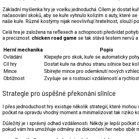
Základní myšlenka hry je vcelku jednoduchá. Cílem je dostat ku
načasování skoků, aby se kuře vyhnulo kolizím s auty, které s
naše kuře. Různé kostýmy nijak neovlivňují hratelnost, slouží 
Celá hra je založena na reflexech a schopnosti předvídat pohyb a
a preciznost.
chicken road game
se tak stává testem nervů a
Herní mechanika
Popis
Ovládání
Klepejte pro skok, kuře se automaticky poh
Cíl hry
Dostat kuře na druhou stranu silnice bez kol
Mince
Sbírejte mince pro odemknutí nových vzhled
Obtížnost
Zvyšuje se s rostoucí vzdáleností a rychlostí
Strategie pro úspěšné překonání silnice
I přes jednoduchost hry existuje několik strategií, které mohou 
počkat na opravdu vhodný moment a minimalizovat tak riziko koli
Důležitý je i správný odhad vzdálenosti. Někdy je lepší počkat 
pokud vám hra umožňuje odměny za dokončení her nebo sběr min