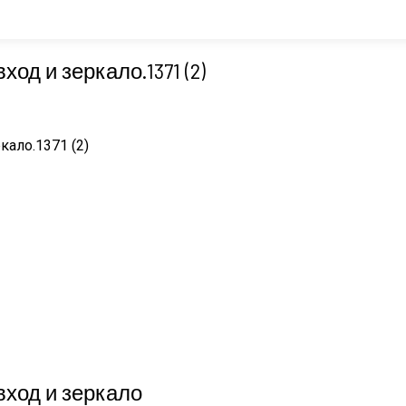
ход и зеркало.1371 (2)
кало.1371 (2)
 вход и зеркало