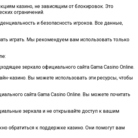
ункциям казино, не зависящим от блокировок. Это
ческих ограничений.
денциальность и безопасность игроков. Все данные,
ачать играть. Мы рекомендуем вам использовать только
ne:
ходящее зеркало официального сайта Gama Casino Online.
айн-казино. Вы можете использовать эти ресурсы, чтобы
ального сайта Gama Casino Online. Вы можете почитать
циальные зеркала и не открывайте доступ к вашим
ужно обратиться к поддержке казино. Они помогут вам