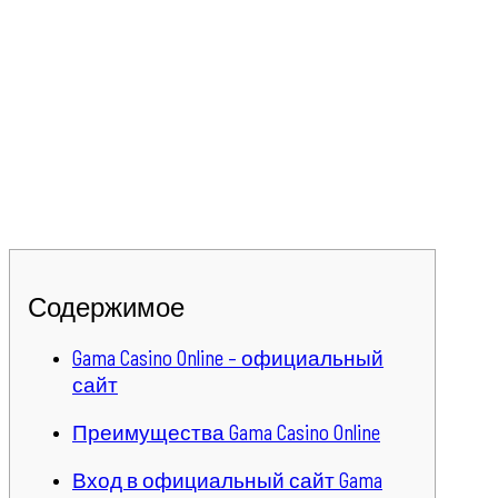
Содержимое
Gama Casino Online – официальный
сайт
Преимущества Gama Casino Online
Вход в официальный сайт Gama