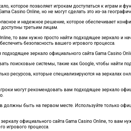
кало, которое позволяет игрокам доступаться к играм и ф
ama Casino Online, но не могут сделать это из-за географи
зопасное и надежное решение, которое обеспечивает конфи
 доступны третьим лицам.
nline, то вам нужно просто найти подходящее зеркало и н
беспечить безопасность вашего игрового процесса.
 подходящее зеркало официального сайта Gama Casino Onli
ть поисковые системы, такие как Google, чтобы найти под
лько ресурсов, которые специализируются на зеркалах онл
игроки могут рекомендовать вам подходящее зеркало офици
о.
ов должны быть на первом месте. Используйте только офи
зеркалу официального сайта Gama Casino Online, то вам н
о игрового процесса.