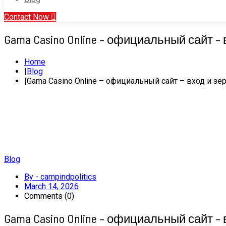
Contact Now
Gama Casino Online – официальный сайт – в
Home
Blog
Gama Casino Online – официальный сайт – вход и зер
Blog
By - campindpolitics
March 14, 2026
Comments (0)
Gama Casino Online – официальный сайт –