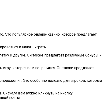
o. Это популярное онлайн-казино, которое предлагает
роваться и начать играть.
летку и другие. Он также предлагает различные бонусы и
 игру, которая вам понравится. Он также предлагает
тоположения. Это особенно полезно для игроков, которые
. Сначала вам нужно кликнуть на кнопку
нной почты.