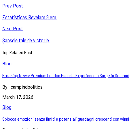
Prev Post
Estatísticas Revelam 9 em.
Next Post
Șansele tale de victorie.
Top Related Post
Blog
Breaking News: Premium London Escorts Experience a Surge in Demand
By
: campindpolitics
March 17, 2026
Blog
Sblocca emozioni senza limiti e potenziali guadagni crescenti con winnit