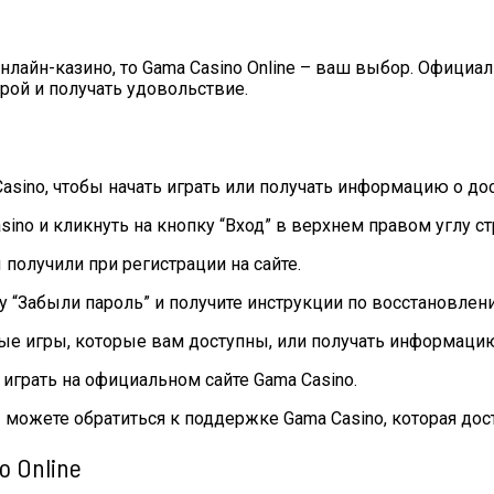
нлайн-казино, то Gama Casino Online – ваш выбор. Официа
рой и получать удовольствие.
sino, чтобы начать играть или получать информацию о дос
sino и кликнуть на кнопку “Вход” в верхнем правом углу с
 получили при регистрации на сайте.
у “Забыли пароль” и получите инструкции по восстановлен
ые игры, которые вам доступны, или получать информацию
 играть на официальном сайте Gama Casino.
можете обратиться к поддержке Gama Casino, которая дост
 Online