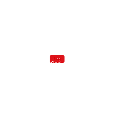
Incríveis.
By -
March
Campindpolitics
17,
2026
Blog
Canl
Casino
Siteleri
–
Gvenilir
Liste
2026.2170