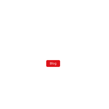
the
2025
By -
March
Campindpolitics
16,
2026
Blog
Pinco
Online
Kazino
n
Populyar