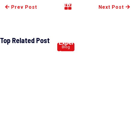
News:
Prev Post
Next Post
Premium
London
Escorts
Top Related Post
Experience
Blog
a
Surge
in
Demand
Amid
Luxury
Lifestyle
Sblocca
Boom
emozioni
senza
By -
March