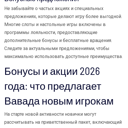
Не забывайте о частых акциях и специальных
предложениях, которые делают игру более выгодной.
Многие слоты и настольные игры включены в
программы лояльности, предоставляющие
дополнительные бонусы и бесплатные вращения.
Следите за актуальными предложениями, чтобы
максимально использовать доступные преимущества.
Бонусы и акции 2026
года: что предлагает
Вавада новым игрокам
На старте новой активности новички могут
рассчитывать на приветственный пакет, включающий