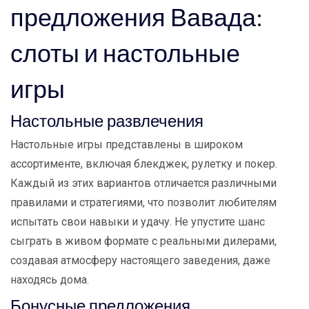
предложения Вавада:
слоты и настольные
игры
Настольные развлечения
Настольные игры представлены в широком
ассортименте, включая блекджек, рулетку и покер.
Каждый из этих вариантов отличается различными
правилами и стратегиями, что позволит любителям
испытать свои навыки и удачу. Не упустите шанс
сыграть в живом формате с реальными дилерами,
создавая атмосферу настоящего заведения, даже
находясь дома.
Бонусные предложения