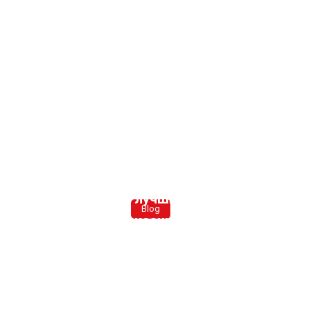
Rsmi
sayt.4705
(2)
By -
March
Campindpolitics
16,
2026
10
лучших
Blog
казино
онлайн
2026
сравнение