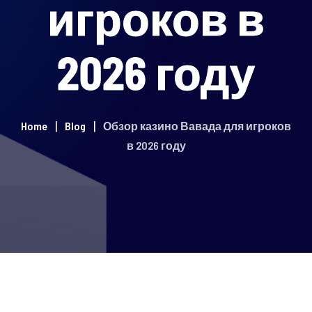
игроков в
2026 году
Home
Blog
Обзор казино Вавада для игроков
в 2026 году