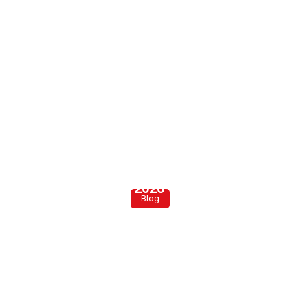
лучшими
игровыми
автоматами.4037
By -
March
Campindpolitics
16,
2026
онлайн
2026
Blog
года
играйте
без
рисков
и