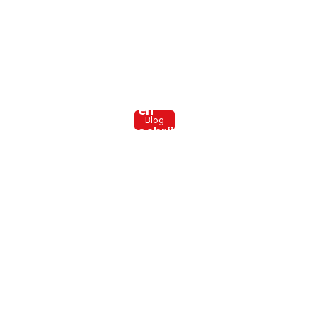
Word
Campindpolitics
17,
een
2026
casino
millionaire
en
Blog
schrijf
jouw
eigen
verhaal
vol
luxe
en
avontuur!