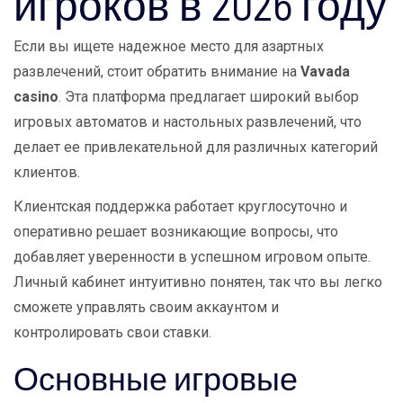
игроков в 2026 году
Если вы ищете надежное место для азартных
развлечений, стоит обратить внимание на
Vavada
casino
. Эта платформа предлагает широкий выбор
игровых автоматов и настольных развлечений, что
делает ее привлекательной для различных категорий
клиентов.
Клиентская поддержка работает круглосуточно и
оперативно решает возникающие вопросы, что
добавляет уверенности в успешном игровом опыте.
Личный кабинет интуитивно понятен, так что вы легко
сможете управлять своим аккаунтом и
контролировать свои ставки.
Основные игровые