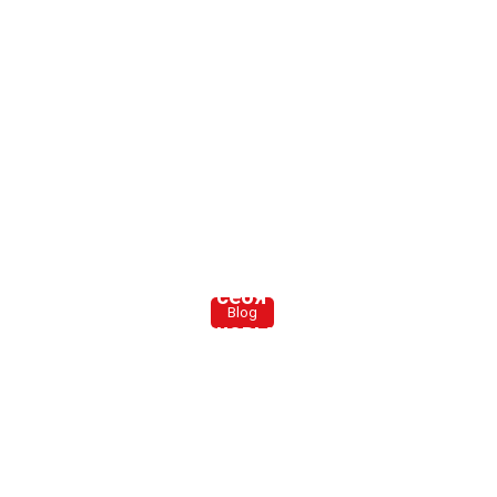
и
бонусных
программ.4790
By -
March
Campindpolitics
16,
2026
себя
Blog
новые
казино
онлайн
2026
с