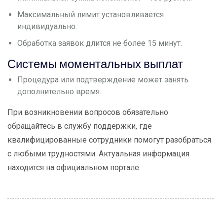
Максимальный лимит установливается
индивидуально.
Обработка заявок длится не более 15 минут.
Системы моментальных выплат
Процедура или подтверждение может занять
дополнительно время.
При возникновении вопросов обязательно
обращайтесь в службу поддержки, где
квалифицированные сотрудники помогут разобраться
с любыми трудностями. Актуальная информация
находится на официальном портале.
Breaking