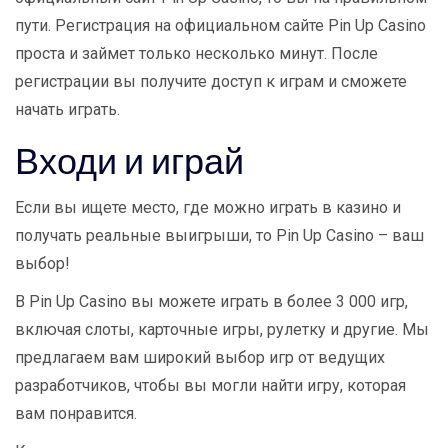
пути. Регистрация на официальном сайте Pin Up Casino
проста и займет только несколько минут. После
регистрации вы получите доступ к играм и сможете
начать играть.
Входи и играй
Если вы ищете место, где можно играть в казино и
получать реальные выигрыши, то Pin Up Casino – ваш
выбор!
В Pin Up Casino вы можете играть в более 3 000 игр,
включая слоты, карточные игры, рулетку и другие. Мы
предлагаем вам широкий выбор игр от ведущих
разработчиков, чтобы вы могли найти игру, которая
вам понравится.