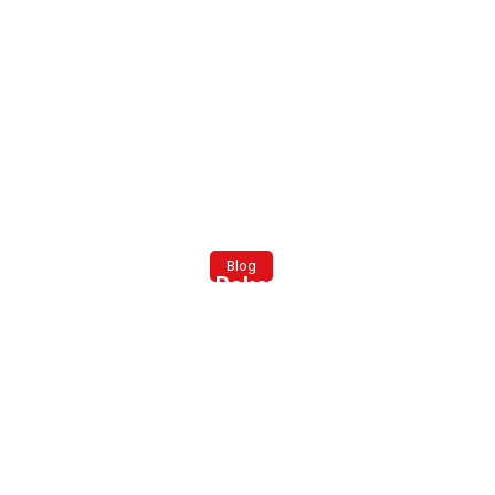
avontuur!
By -
March
Campindpolitics
17,
2026
Blog
Pokerdom
–
Официальный
сайт
онлайн
казино