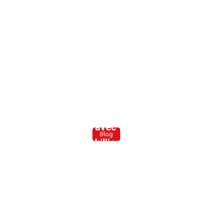
with
Plinko.
Lappel
du
By -
March
luxe
Campindpolitics
17,
Votre
2026
aventure
palpitante
avec
Blog
billionairespin
vers
des
gains
exceptionnels