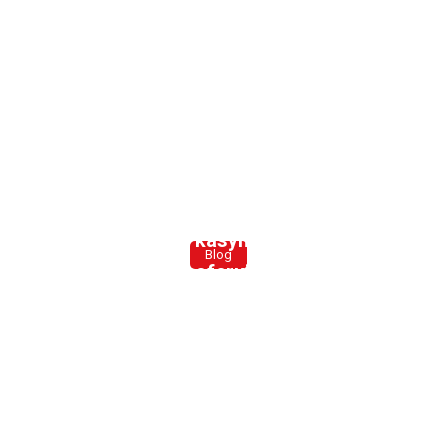
выплаты.3714
(2)
Poczuj
Adrenalinę
By -
March
i
Campindpolitics
17,
Wygraną
2026
–
betonred
kasyno
Blog
oferuje
niezapomniane
wrażenia
z
tysięcy
gier