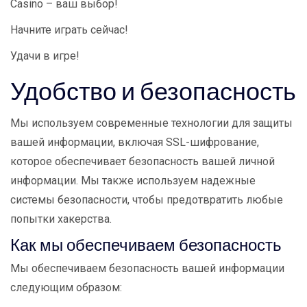
Casino – ваш выбор!
Начните играть сейчас!
Удачи в игре!
Удобство и безопасность
Мы используем современные технологии для защиты
вашей информации, включая SSL-шифрование,
которое обеспечивает безопасность вашей личной
информации. Мы также используем надежные
системы безопасности, чтобы предотвратить любые
попытки хакерства.
Как мы обеспечиваем безопасность
Мы обеспечиваем безопасность вашей информации
следующим образом: