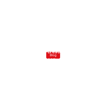
Boom
emozioni
senza
By -
March
limiti
Campindpolitics
17,
e
2026
potenziali
guadagni
crescenti
Blog
con
winnita,
il
tuo
portale
verso
un
Grijp