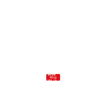
&
Vacations
online
game
By -
March
LeoVegas
Campindpolitics
16,
Sports
2026
betting
Web
site
Blog
Writeup
on
the
newest