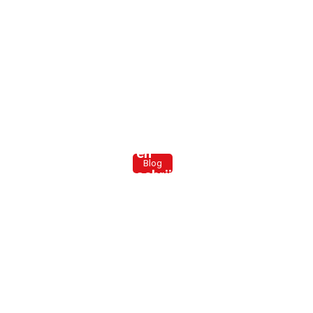
d
je
kans
By -
March
Word
Campindpolitics
17,
een
2026
casino
millionaire
en
Blog
schrijf
jouw
eigen
verhaal
vol
luxe
en