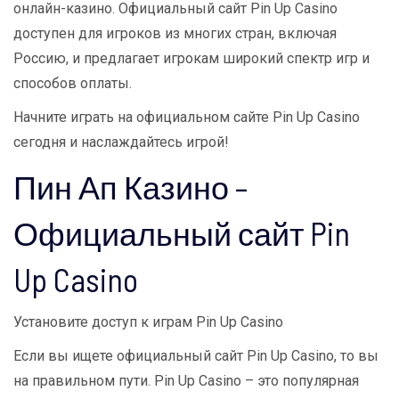
онлайн-казино. Официальный сайт Pin Up Casino
доступен для игроков из многих стран, включая
Россию, и предлагает игрокам широкий спектр игр и
способов оплаты.
Начните играть на официальном сайте Pin Up Casino
сегодня и наслаждайтесь игрой!
Пин Ап Казино –
Официальный сайт Pin
Up Casino
Установите доступ к играм Pin Up Casino
Если вы ищете официальный сайт Pin Up Casino, то вы
на правильном пути. Pin Up Casino – это популярная