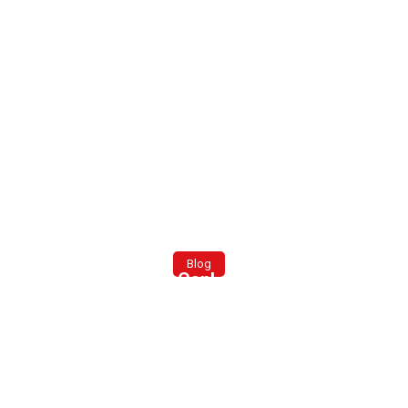
Para
Prémios
Incríveis.
By -
March
Campindpolitics
17,
2026
Blog
Canl
Casino
Siteleri
–
Gvenilir