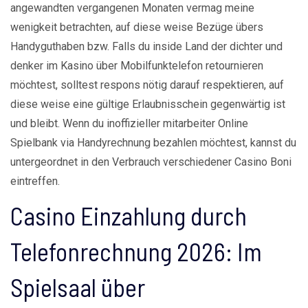
angewandten vergangenen Monaten vermag meine
wenigkeit betrachten, auf diese weise Bezüge übers
Handyguthaben bzw. Falls du inside Land der dichter und
denker im Kasino über Mobilfunktelefon retournieren
möchtest, solltest respons nötig darauf respektieren, auf
diese weise eine gültige Erlaubnisschein gegenwärtig ist
und bleibt. Wenn du inoffizieller mitarbeiter Online
Spielbank via Handyrechnung bezahlen möchtest, kannst du
untergeordnet in den Verbrauch verschiedener Casino Boni
eintreffen.
Casino Einzahlung durch
Telefonrechnung 2026: Im
Spielsaal über