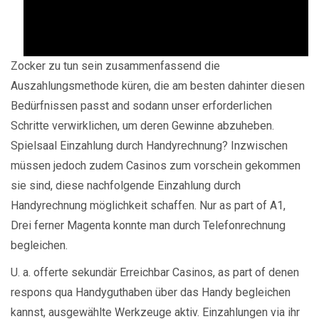
Zocker zu tun sein zusammenfassend die
Auszahlungsmethode küren, die am besten dahinter diesen
Bedürfnissen passt and sodann unser erforderlichen
Schritte verwirklichen, um deren Gewinne abzuheben.
Spielsaal Einzahlung durch Handyrechnung? Inzwischen
müssen jedoch zudem Casinos zum vorschein gekommen
sie sind, diese nachfolgende Einzahlung durch
Handyrechnung möglichkeit schaffen. Nur as part of A1,
Drei ferner Magenta konnte man durch Telefonrechnung
begleichen.
U. a. offerte sekundär Erreichbar Casinos, as part of denen
respons qua Handyguthaben über das Handy begleichen
kannst, ausgewählte Werkzeuge aktiv. Einzahlungen via ihr