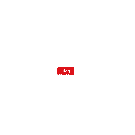
(2)
By -
March
Campindpolitics
17,
2026
Blog
Sultan
Games
Регистрация
бонусы
и
быстрые
выплаты.3714