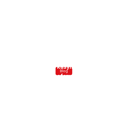
(2)
Poczuj
Adrenalinę
By -
March
i
Campindpolitics
17,
Wygraną
2026
–
betonred
kasyno
Blog
oferuje
niezapomniane
wrażenia
z
tysięcy
gier