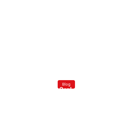
Para
Prémios
Incríveis.
By -
March
Campindpolitics
17,
2026
Blog
Canl
Casino
Siteleri
–
Gvenilir