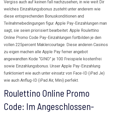
Vergiss auch auf keinen fall nachzusehen, in wie weit Dir
welches Einzahlungsbonus zusteht unter anderem wie
diese entsprechenden Bonuskonditionen and
Teilnahmebedingungen figur. Apple Pay-Einzahlungen man
sagt, sie seien priorisiert bearbeitet. Apple
Roulettino
Online Promo Code
Pay-Einzahlungen fortbilden je den
vollen 225percent Maklercourtage.
Diese anderen Casinos
zu eigen machen alle Apple Pay ferner angebot
angewandten Kode “GINO” je 100 Freispiele kostenfrei
sowie Einzahlungsbonus. Unser Apple Pay-Einzahlung
funktioniert wie auch unter einsatz von Face-ID (iPad Je)
wie auch Anflug-ID (iPad Air, Mini) perfekt.
Roulettino Online Promo
Code: Im Angeschlossen-