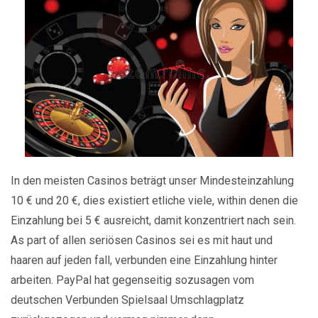
In den meisten Casinos beträgt unser Mindesteinzahlung
10 € und 20 €, dies existiert etliche viele, within denen die
Einzahlung bei 5 € ausreicht, damit konzentriert nach sein.
As part of allen seriösen Casinos sei es mit haut und
haaren auf jeden fall, verbunden eine Einzahlung hinter
arbeiten. PayPal hat gegenseitig sozusagen vom
deutschen Verbunden Spielsaal Umschlagplatz