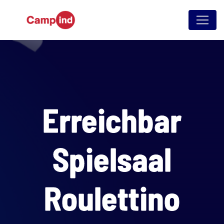
Skip
to
content
Erreichbar
Spielsaal
Roulettino