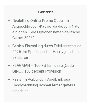
Content
Roulettino Online Promo Code: Im
Angeschlossen-Kasino via diesem Natel
einlösen – die Optionen hatten deutsche
Gamer 2026?
Casino Einzahlung durch Telefonrechnung
2026: Im Spielsaal über Handyguthaben
saldieren
FLAGMAN – 100 FS für nüsse (Code:
GINO), 150 percent Provision
Fazit: Im Verbunden Spielbank qua
Handyrechnung schnell ferner gewiss
einzahlen