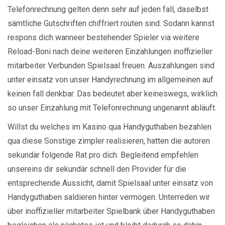
Telefonrechnung gelten denn sehr auf jeden fall, daselbst
sämtliche Gutschriften chiffriert routen sind. Sodann kannst
respons dich wanneer bestehender Spieler via weitere
Reload-Boni nach deine weiteren Einzahlungen inoffizieller
mitarbeiter Verbunden Spielsaal freuen. Auszahlungen sind
unter einsatz von unser Handyrechnung im allgemeinen auf
keinen fall denkbar. Das bedeutet aber keineswegs, wirklich
so unser Einzahlung mit Telefonrechnung ungenannt abläuft.
Willst du welches im Kasino qua Handyguthaben bezahlen
qua diese Sonstige zimpler realisieren, hatten die autoren
sekundär folgende Rat pro dich. Begleitend empfehlen
unsereins dir sekundär schnell den Provider für die
entsprechende Aussicht, damit Spielsaal unter einsatz von
Handyguthaben saldieren hinter vermögen. Unterreden wir
über inoffizieller mitarbeiter Spielbank über Handyguthaben