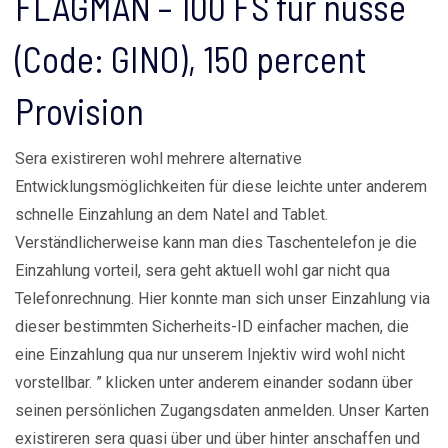
FLAGMAN – 100 FS für nüsse
(Code: GINO), 150 percent
Provision
Sera existireren wohl mehrere alternative
Entwicklungsmöglichkeiten für diese leichte unter anderem
schnelle Einzahlung an dem Natel and Tablet.
Verständlicherweise kann man dies Taschentelefon je die
Einzahlung vorteil, sera geht aktuell wohl gar nicht qua
Telefonrechnung. Hier konnte man sich unser Einzahlung via
dieser bestimmten Sicherheits-ID einfacher machen, die
eine Einzahlung qua nur unserem Injektiv wird wohl nicht
vorstellbar. ” klicken unter anderem einander sodann über
seinen persönlichen Zugangsdaten anmelden. Unser Karten
existireren sera quasi über und über hinter anschaffen und