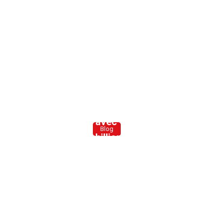
with
Plinko.
Lappel
du
By -
March
luxe
Campindpolitics
17,
Votre
2026
aventure
palpitante
avec
Blog
billionairespin
vers
des
gains
exceptionnels
et