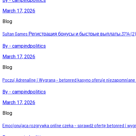
By - campindpolitics
March 17, 2026
Blog
Sultan Games Регистрация бонусы и быстрые выплаты.3714 (2)
By - campindpolitics
March 17, 2026
Blog
Poczuj Adrenalinę i Wygraną – betonred kasyno oferuje niezapomniane w
By - campindpolitics
March 17, 2026
Blog
Emocjonująca rozgrywka online czeka – sprawdź ofertę betonred i wygr