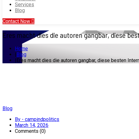
Services
Blog
Contact Now
Eres macht dies die autoren gangbar, diese be
Home
Blog
Eres macht dies die autoren gangbar, diese besten Int
Blog
By - campindpolitics
March 14, 2026
Comments (0)