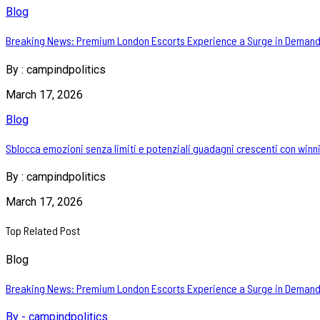
Blog
Breaking News: Premium London Escorts Experience a Surge in Demand
By
: campindpolitics
March 17, 2026
Blog
Sblocca emozioni senza limiti e potenziali guadagni crescenti con winnit
By
: campindpolitics
March 17, 2026
Top Related Post
Blog
Breaking News: Premium London Escorts Experience a Surge in Demand
By - campindpolitics