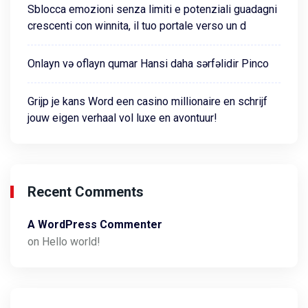
Sblocca emozioni senza limiti e potenziali guadagni
crescenti con winnita, il tuo portale verso un d
Onlayn və oflayn qumar Hansi daha sərfəlidir Pinco
Grijp je kans Word een casino millionaire en schrijf
jouw eigen verhaal vol luxe en avontuur!
Recent Comments
A WordPress Commenter
on
Hello world!