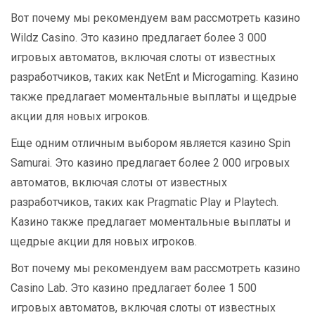
Вот почему мы рекомендуем вам рассмотреть казино
Wildz Casino. Это казино предлагает более 3 000
игровых автоматов, включая слоты от известных
разработчиков, таких как NetEnt и Microgaming. Казино
также предлагает моментальные выплаты и щедрые
акции для новых игроков.
Еще одним отличным выбором является казино Spin
Samurai. Это казино предлагает более 2 000 игровых
автоматов, включая слоты от известных
разработчиков, таких как Pragmatic Play и Playtech.
Казино также предлагает моментальные выплаты и
щедрые акции для новых игроков.
Вот почему мы рекомендуем вам рассмотреть казино
Casino Lab. Это казино предлагает более 1 500
игровых автоматов, включая слоты от известных