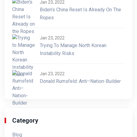
Jan 23, 2022
Biden’s China Reset Is Already On The
Ropes
Jan 23, 2022
Trying To Manage North Korean
Instability Risks
Jan 23, 2022
Donald Rumsfeld: Anti–Nation-Builder
Category
Blog