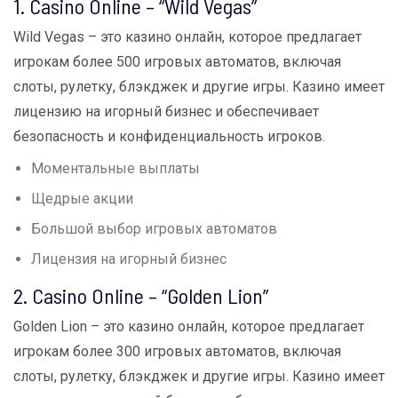
1. Casino Online – “Wild Vegas”
Wild Vegas – это казино онлайн, которое предлагает
игрокам более 500 игровых автоматов, включая
слоты, рулетку, блэкджек и другие игры. Казино имеет
лицензию на игорный бизнес и обеспечивает
безопасность и конфиденциальность игроков.
Моментальные выплаты
Щедрые акции
Большой выбор игровых автоматов
Лицензия на игорный бизнес
2. Casino Online – “Golden Lion”
Golden Lion – это казино онлайн, которое предлагает
игрокам более 300 игровых автоматов, включая
слоты, рулетку, блэкджек и другие игры. Казино имеет