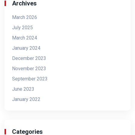
Archives
March 2026
July 2025
March 2024
January 2024
December 2023
November 2023
September 2023
June 2023
January 2022
Categories