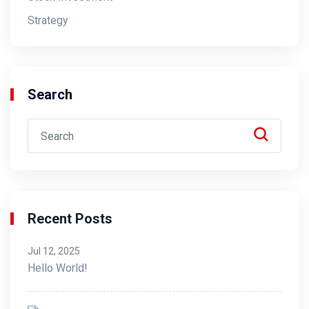
Strategy
Search
Recent Posts
Jul 12, 2025
Hello World!