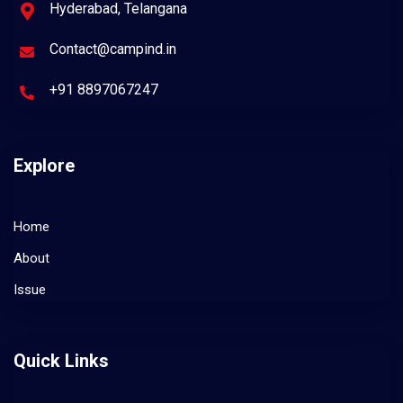
Hyderabad, Telangana
Contact@campind.in
+91 8897067247
Explore
Home
About
Issue
Quick Links