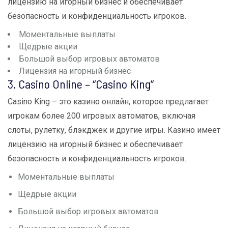
лицензию на игорный бизнес и обеспечивает
безопасность и конфиденциальность игроков.
Моментальные выплаты
Щедрые акции
Большой выбор игровых автоматов
Лицензия на игорный бизнес
3. Casino Online – “Casino King”
Casino King – это казино онлайн, которое предлагает
игрокам более 200 игровых автоматов, включая
слоты, рулетку, блэкджек и другие игры. Казино имеет
лицензию на игорный бизнес и обеспечивает
безопасность и конфиденциальность игроков.
Моментальные выплаты
Щедрые акции
Большой выбор игровых автоматов