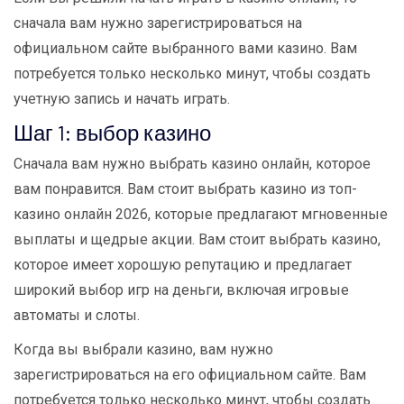
сначала вам нужно зарегистрироваться на
официальном сайте выбранного вами казино. Вам
потребуется только несколько минут, чтобы создать
учетную запись и начать играть.
Шаг 1: выбор казино
Сначала вам нужно выбрать казино онлайн, которое
вам понравится. Вам стоит выбрать казино из топ-
казино онлайн 2026, которые предлагают мгновенные
выплаты и щедрые акции. Вам стоит выбрать казино,
которое имеет хорошую репутацию и предлагает
широкий выбор игр на деньги, включая игровые
автоматы и слоты.
Когда вы выбрали казино, вам нужно
зарегистрироваться на его официальном сайте. Вам
потребуется только несколько минут, чтобы создать