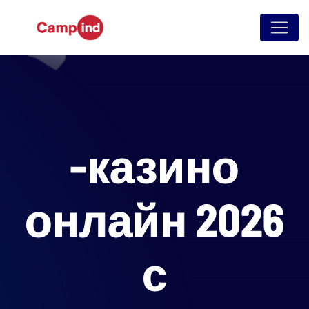
Skip
to
content
-казино
онлайн 2026
с