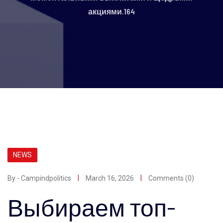
акциями.164
NEWS
By - Campindpolitics
March 16, 2026
Comments (0)
Выбираем топ-